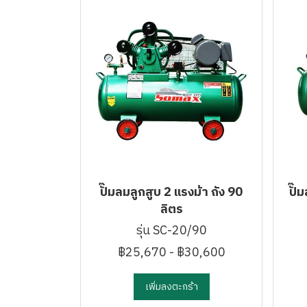
ปั๊มลมลูกสูบ 2 แรงม้า ถัง 90
ปั๊
ลิตร
รุ่น SC-20/90
฿25,670
-
฿30,600
เพิ่มลงตะกร้า