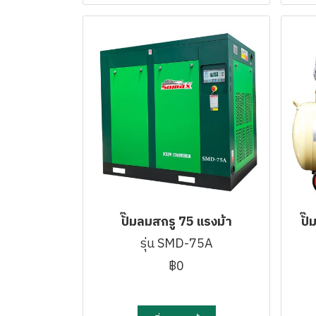
ปั๊มลมสกรู 75 แรงม้า
ปั
รุ่น SMD-75A
฿0