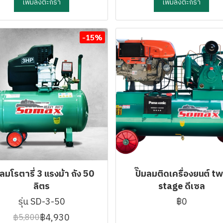
เพิ่มลงตะกร้า
เพิ่มลงตะกร้า
-15%
มลมโรตารี่ 3 แรงม้า ถัง 50
ปั๊มลมติดเครื่องยนต์ t
ลิตร
stage ดีเซล
รุ่น SD-3-50
฿0
฿4,930
฿5,800