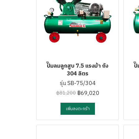
ปั๊มลมลูกสูบ 7.5 แรงม้า ถัง
ปั
304 ลิตร
รุ่น SB-75/304
฿69,020
฿81,200
เพิ่มลงตะกร้า