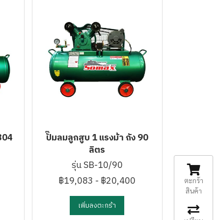
 304
ปั๊มลมลูกสูบ 1 แรงม้า ถัง 90
ลิตร
รุ่น SB-10/90
฿19,083
-
฿20,400
ตะกร้า
สินค้า
เพิ่มลงตะกร้า