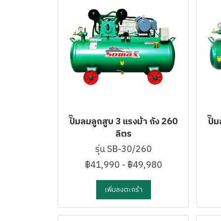
ปั๊มลมลูกสูบ 3 แรงม้า ถัง 260
ปั๊
ลิตร
รุ่น SB-30/260
฿41,990
-
฿49,980
เพิ่มลงตะกร้า