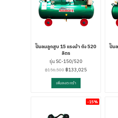
ปั๊มลมลูกสูบ 15 แรงม้า ถัง 520
ปั๊ม
ลิตร
รุ่น SC-150/520
฿133,025
฿156,500
เพิ่มลงตะกร้า
-15%