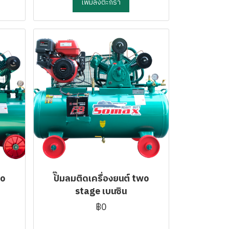
เพิ่มลงตะกร้า
wo
ปั๊มลมติดเครื่องยนต์ two
stage เบนซิน
฿0