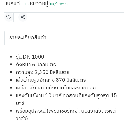
แบรนด์:
หมวดหมู่:
DK
DK
,
ถังพักลม
แชร์
รายละเอียดสินค้า
รุ่น DK-1000
ถังหนา 6 มิลลิเมตร
ความสูง 2,350 มิลลิเมตร
เส้นผ่านศูนย์กลาง 870 มิลลิเมตร
เคลือบสีกันสนิมทั้งภายในและภายนอก
แรงดันใช้งาน 10 บาร์ ทดสอบที่แรงดันสูงสุด 15
บาร์
พร้อมอุปกรณ์ (เพรสเชอร์เกจ์ , บอลวาล์ว , เซฟตี้
วาล์ว)