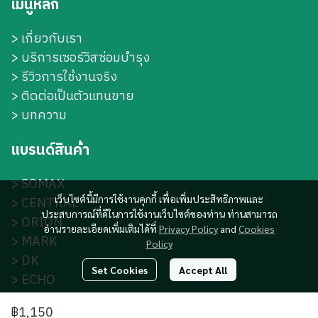
เมนูหลัก
>
เกี่ยวกับเรา
>
บริการเซอร์วิสซ่อมบำรุง
> รีวิวการใช้งานจริง
> ติดต่อเป็นตัวแทนขาย
> บทความ
แบรนด์สินค้า
>
SOMAX
เว็บไซต์นี้มีการใช้งานคุกกี้ เพื่อเพิ่มประสิทธิภาพและ
>
CENTRAL
ประสบการณ์ที่ดีในการใช้งานเว็บไซต์ของท่าน ท่านสามารถ
>
ORION
อ่านรายละเอียดเพิ่มเติมได้ที่
Privacy Policy
and
Cookies
>
MARK
Policy
>
DK
Set Cookies
Accept All
>
ECHO
>
S-DK
฿1,150