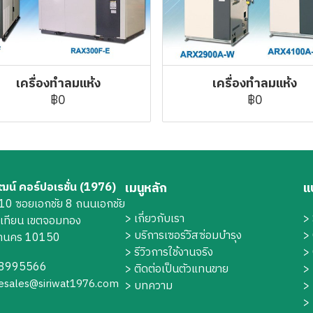
เครื่องทำลมแห้ง
เครื่องทำลมแห้ง
฿0
฿0
วัฒน์ คอร์ปอเรชั่น (1976)
เมนูหลัก
แ
่ 10 ซอยเอกชัย 8 ถนนเอกชัย
>
เกี่ยวกับเรา
>
นเทียน เขตจอมทอง
>
บริการเซอร์วิสซ่อมบำรุง
>
หานคร 10150
> รีวิวการใช้งานจริง
>
8995566
> ติดต่อเป็นตัวแทนขาย
>
lesales@siriwat1976.com
> บทความ
>
>