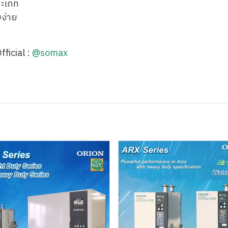
ระเภท
ง่าย
Official :
@somax