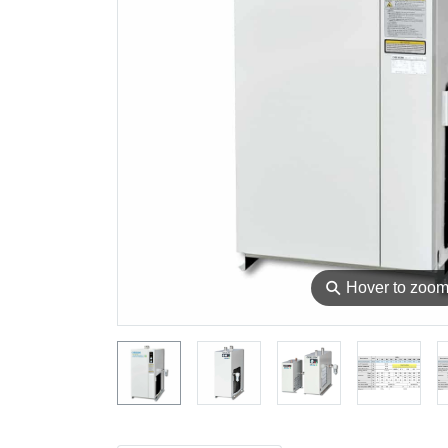
⚲
Hover to zoo