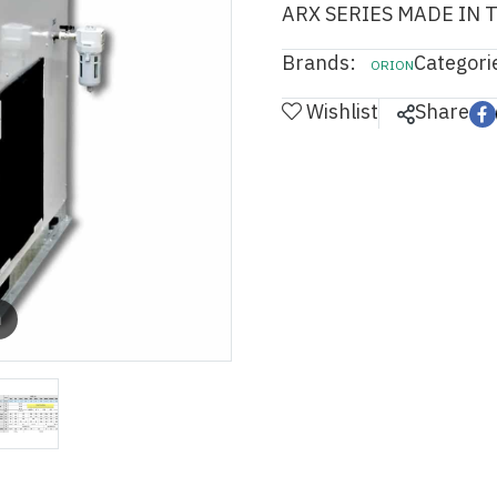
ARX SERIES MADE IN 
Brands:
Categori
ORION
Wishlist
Share
m