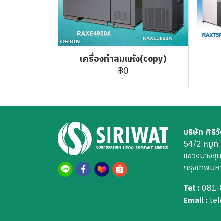
เครื่องทำลมแห้ง(copy)
฿0
บริษัท ศิริ
54/2 หมู่ที
แขวงบางขุ
กรุงเทพม
Tel :
081-
Email :
te