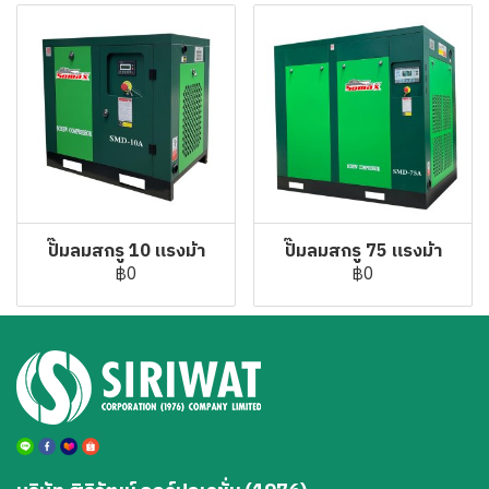
ปั๊มลมสกรู 10 แรงม้า
ปั๊มลมสกรู 75 แรงม้า
฿0
฿0