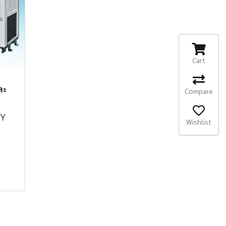
Cart
ละ
Compare
TY
Wishlist