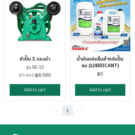
หัวปั๊ม 1 แรงม้า
น้ำมันหล่อลื่นสำหรับปั๊ม
ลม (LUBRICANT)
รุ่น SB-10
฿0
฿9,460
฿8,980
Add to cart
Add to cart
1