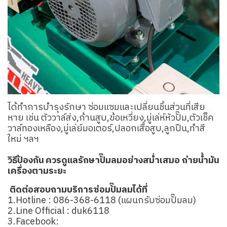
ได้ทำการบำรุงรักษา ซ่อมแซมและเปลี่ยนชิ้นส่วนที่เสีย
หาย เช่น ตัววาล์ส่ง,ก้านสูบ,ข้อเหวี่ยง,มู่เล่ห์หัวปั๊ม,ตัวเช็ค
วาล์ทองเหลือง,มู่เล่ย์มอเตอร์,ปลอกเสื้อสูบ,ลูกปืน,ทำสี
ใหม่ ฯลฯ
วิธีป้องกัน ควรดูแลรักษาปั๊มลมอย่างสม่ำเสมอ ถ่ายน้ำมัน
เครื่องตามระยะ
ติดต่อสอบถามบริการซ่อมปั๊มลมได้ที่
1.Hotline :
086-368-6118
(แผนกรับซ่อมปั๊มลม)
2.Line Official :
duk6118
3.Facebook: