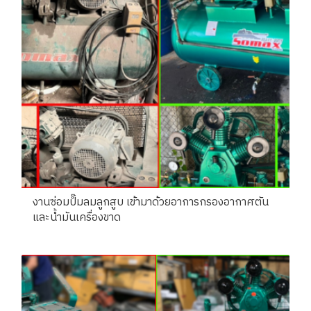
งานซ่อมปํ๊มลมลูกสูบ เข้ามาด้วยอาการกรองอากาศตัน
และน้ำมันเครื่องขาด