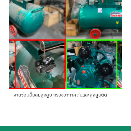
งานซ่อมปํ๊มลมลูกสูบ กรองอากาศตันและลูกสูบติด